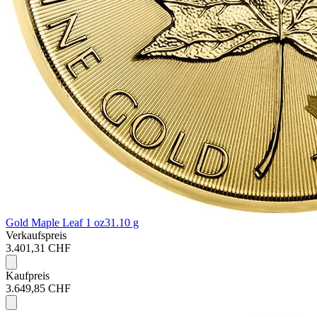
Gold Maple Leaf 1 oz
31.10 g
Verkaufspreis
3.401,31 CHF
Kaufpreis
3.649,85 CHF