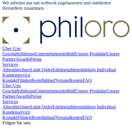
Wir arbeiten nur mit weltweit zugelassenen und etablierten
Herstellern zusammen.
Über Uns
Geschäftsführung
Unternehmensleitbild
Unsere Produkte
Unsere
Partner
Awards
Presse
Services
Altgoldrechner
Limit Order
Edelmetalldepot
philoro Individual
Kundenservice
Kontakt
Filialen
Bestellablauf
Versandkosten
FAQ
Über Uns
Geschäftsführung
Unternehmensleitbild
Unsere Produkte
Unsere
Partner
Awards
Presse
Services
Altgoldrechner
Limit Order
Edelmetalldepot
philoro Individual
Kundenservice
Kontakt
Filialen
Bestellablauf
Versandkosten
FAQ
Folgen Sie uns: