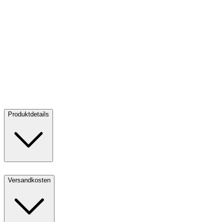
Goldbarren 2,5 g diverse Hersteller
Goldbarren 2,5 g diverse
Hersteller
Kaufen:
302,37 CHF
Verkaufen:
270,96 CHF
Kaufen
Verkaufen
Produktdetails
Versandkosten