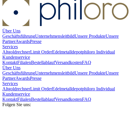
Über Uns
Geschäftsführung
Unternehmensleitbild
Unsere Produkte
Unsere
Partner
Awards
Presse
Services
Altgoldrechner
Limit Order
Edelmetalldepot
philoro Individual
Kundenservice
Kontakt
Filialen
Bestellablauf
Versandkosten
FAQ
Über Uns
Geschäftsführung
Unternehmensleitbild
Unsere Produkte
Unsere
Partner
Awards
Presse
Services
Altgoldrechner
Limit Order
Edelmetalldepot
philoro Individual
Kundenservice
Kontakt
Filialen
Bestellablauf
Versandkosten
FAQ
Folgen Sie uns: