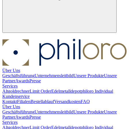
Über Uns
Geschäftsführung
Unternehmensleitbild
Unsere Produkte
Unsere
Partner
Awards
Presse
Services
Altgoldrechner
Limit Order
Edelmetalldepot
philoro Individual
Kundenservice
Kontakt
Filialen
Bestellablauf
Versandkosten
FAQ
Über Uns
Geschäftsführung
Unternehmensleitbild
Unsere Produkte
Unsere
Partner
Awards
Presse
Services
Altgoldrechner
Limit Order
Edelmetalldepot
philoro Individual