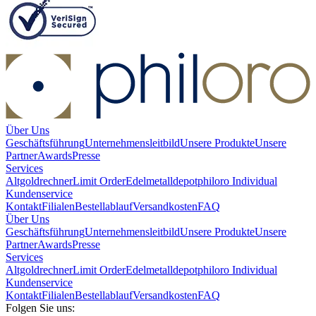
Über Uns
Geschäftsführung
Unternehmensleitbild
Unsere Produkte
Unsere
Partner
Awards
Presse
Services
Altgoldrechner
Limit Order
Edelmetalldepot
philoro Individual
Kundenservice
Kontakt
Filialen
Bestellablauf
Versandkosten
FAQ
Über Uns
Geschäftsführung
Unternehmensleitbild
Unsere Produkte
Unsere
Partner
Awards
Presse
Services
Altgoldrechner
Limit Order
Edelmetalldepot
philoro Individual
Kundenservice
Kontakt
Filialen
Bestellablauf
Versandkosten
FAQ
Folgen Sie uns: