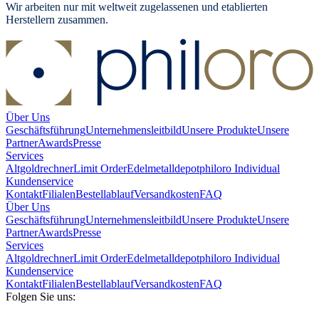
Wir arbeiten nur mit weltweit zugelassenen und etablierten
Herstellern zusammen.
Über Uns
Geschäftsführung
Unternehmensleitbild
Unsere Produkte
Unsere
Partner
Awards
Presse
Services
Altgoldrechner
Limit Order
Edelmetalldepot
philoro Individual
Kundenservice
Kontakt
Filialen
Bestellablauf
Versandkosten
FAQ
Über Uns
Geschäftsführung
Unternehmensleitbild
Unsere Produkte
Unsere
Partner
Awards
Presse
Services
Altgoldrechner
Limit Order
Edelmetalldepot
philoro Individual
Kundenservice
Kontakt
Filialen
Bestellablauf
Versandkosten
FAQ
Folgen Sie uns: