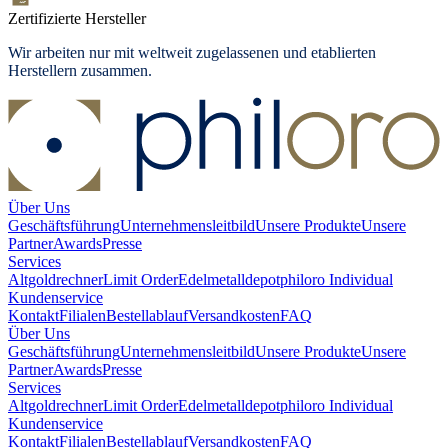
Zertifizierte Hersteller
Wir arbeiten nur mit weltweit zugelassenen und etablierten
Herstellern zusammen.
Über Uns
Geschäftsführung
Unternehmensleitbild
Unsere Produkte
Unsere
Partner
Awards
Presse
Services
Altgoldrechner
Limit Order
Edelmetalldepot
philoro Individual
Kundenservice
Kontakt
Filialen
Bestellablauf
Versandkosten
FAQ
Über Uns
Geschäftsführung
Unternehmensleitbild
Unsere Produkte
Unsere
Partner
Awards
Presse
Services
Altgoldrechner
Limit Order
Edelmetalldepot
philoro Individual
Kundenservice
Kontakt
Filialen
Bestellablauf
Versandkosten
FAQ