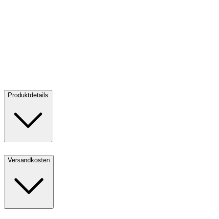
Goldbarren 250 g diverse Hersteller
Goldbarren 250 g diverse
Hersteller
Verkaufen:
26.807,98 CHF
Verkaufen
Produktdetails
Versandkosten