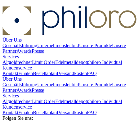
Über Uns
Geschäftsführung
Unternehmensleitbild
Unsere Produkte
Unsere
Partner
Awards
Presse
Services
Altgoldrechner
Limit Order
Edelmetalldepot
philoro Individual
Kundenservice
Kontakt
Filialen
Bestellablauf
Versandkosten
FAQ
Über Uns
Geschäftsführung
Unternehmensleitbild
Unsere Produkte
Unsere
Partner
Awards
Presse
Services
Altgoldrechner
Limit Order
Edelmetalldepot
philoro Individual
Kundenservice
Kontakt
Filialen
Bestellablauf
Versandkosten
FAQ
Folgen Sie uns: