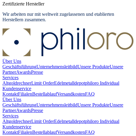
Zertifizierte Hersteller
Wir arbeiten nur mit weltweit zugelassenen und etablierten
Herstellern zusammen.
Über Uns
Geschäftsführung
Unternehmensleitbild
Unsere Produkte
Unsere
Partner
Awards
Presse
Services
Altgoldrechner
Limit Order
Edelmetalldepot
philoro Individual
Kundenservice
Kontakt
Filialen
Bestellablauf
Versandkosten
FAQ
Über Uns
Geschäftsführung
Unternehmensleitbild
Unsere Produkte
Unsere
Partner
Awards
Presse
Services
Altgoldrechner
Limit Order
Edelmetalldepot
philoro Individual
Kundenservice
Kontakt
Filialen
Bestellablauf
Versandkosten
FAQ