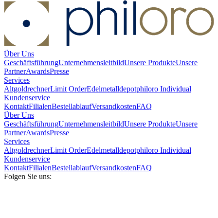
Über Uns
Geschäftsführung
Unternehmensleitbild
Unsere Produkte
Unsere
Partner
Awards
Presse
Services
Altgoldrechner
Limit Order
Edelmetalldepot
philoro Individual
Kundenservice
Kontakt
Filialen
Bestellablauf
Versandkosten
FAQ
Über Uns
Geschäftsführung
Unternehmensleitbild
Unsere Produkte
Unsere
Partner
Awards
Presse
Services
Altgoldrechner
Limit Order
Edelmetalldepot
philoro Individual
Kundenservice
Kontakt
Filialen
Bestellablauf
Versandkosten
FAQ
Folgen Sie uns: