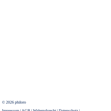
© 2026 philoro
Impressum
|
AGB
|
Widerrufsrecht
|
Datenschutz
|