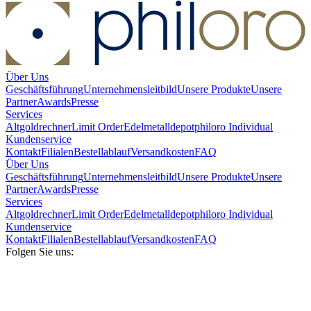
Über Uns
Geschäftsführung
Unternehmensleitbild
Unsere Produkte
Unsere
Partner
Awards
Presse
Services
Altgoldrechner
Limit Order
Edelmetalldepot
philoro Individual
Kundenservice
Kontakt
Filialen
Bestellablauf
Versandkosten
FAQ
Über Uns
Geschäftsführung
Unternehmensleitbild
Unsere Produkte
Unsere
Partner
Awards
Presse
Services
Altgoldrechner
Limit Order
Edelmetalldepot
philoro Individual
Kundenservice
Kontakt
Filialen
Bestellablauf
Versandkosten
FAQ
Folgen Sie uns: