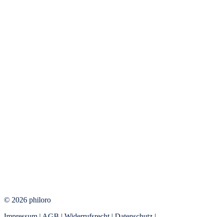
© 2026 philoro
Impressum
|
AGB
|
Widerrufsrecht
|
Datenschutz
|