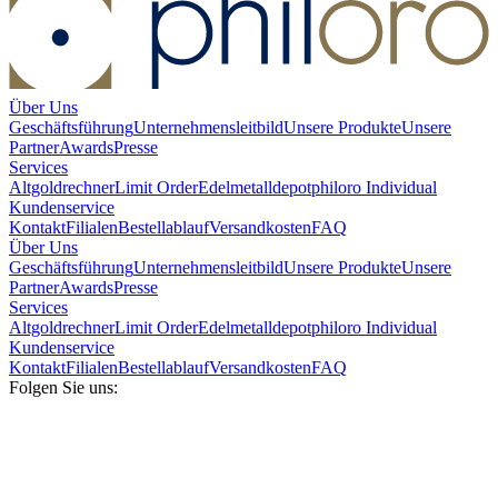
Über Uns
Geschäftsführung
Unternehmensleitbild
Unsere Produkte
Unsere
Partner
Awards
Presse
Services
Altgoldrechner
Limit Order
Edelmetalldepot
philoro Individual
Kundenservice
Kontakt
Filialen
Bestellablauf
Versandkosten
FAQ
Über Uns
Geschäftsführung
Unternehmensleitbild
Unsere Produkte
Unsere
Partner
Awards
Presse
Services
Altgoldrechner
Limit Order
Edelmetalldepot
philoro Individual
Kundenservice
Kontakt
Filialen
Bestellablauf
Versandkosten
FAQ
Folgen Sie uns: