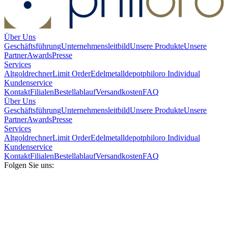
Über Uns
Geschäftsführung
Unternehmensleitbild
Unsere Produkte
Unsere
Partner
Awards
Presse
Services
Altgoldrechner
Limit Order
Edelmetalldepot
philoro Individual
Kundenservice
Kontakt
Filialen
Bestellablauf
Versandkosten
FAQ
Über Uns
Geschäftsführung
Unternehmensleitbild
Unsere Produkte
Unsere
Partner
Awards
Presse
Services
Altgoldrechner
Limit Order
Edelmetalldepot
philoro Individual
Kundenservice
Kontakt
Filialen
Bestellablauf
Versandkosten
FAQ
Folgen Sie uns: