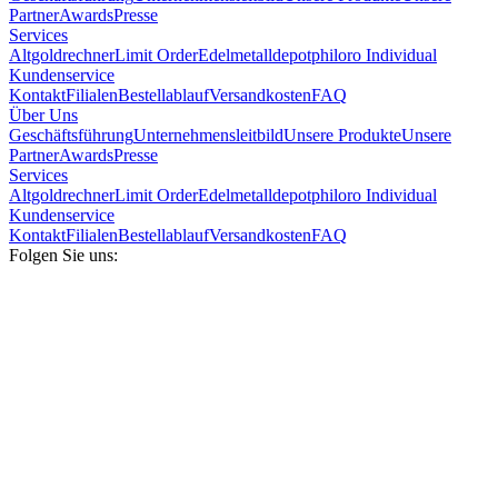
Partner
Awards
Presse
Services
Altgoldrechner
Limit Order
Edelmetalldepot
philoro Individual
Kundenservice
Kontakt
Filialen
Bestellablauf
Versandkosten
FAQ
Über Uns
Geschäftsführung
Unternehmensleitbild
Unsere Produkte
Unsere
Partner
Awards
Presse
Services
Altgoldrechner
Limit Order
Edelmetalldepot
philoro Individual
Kundenservice
Kontakt
Filialen
Bestellablauf
Versandkosten
FAQ
Folgen Sie uns: