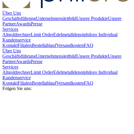
Über Uns
Geschäftsführung
Unternehmensleitbild
Unsere Produkte
Unsere
Partner
Awards
Presse
Services
Altgoldrechner
Limit Order
Edelmetalldepot
philoro Individual
Kundenservice
Kontakt
Filialen
Bestellablauf
Versandkosten
FAQ
Über Uns
Geschäftsführung
Unternehmensleitbild
Unsere Produkte
Unsere
Partner
Awards
Presse
Services
Altgoldrechner
Limit Order
Edelmetalldepot
philoro Individual
Kundenservice
Kontakt
Filialen
Bestellablauf
Versandkosten
FAQ
Folgen Sie uns: