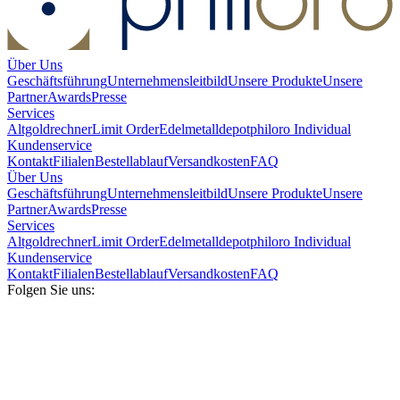
Über Uns
Geschäftsführung
Unternehmensleitbild
Unsere Produkte
Unsere
Partner
Awards
Presse
Services
Altgoldrechner
Limit Order
Edelmetalldepot
philoro Individual
Kundenservice
Kontakt
Filialen
Bestellablauf
Versandkosten
FAQ
Über Uns
Geschäftsführung
Unternehmensleitbild
Unsere Produkte
Unsere
Partner
Awards
Presse
Services
Altgoldrechner
Limit Order
Edelmetalldepot
philoro Individual
Kundenservice
Kontakt
Filialen
Bestellablauf
Versandkosten
FAQ
Folgen Sie uns: