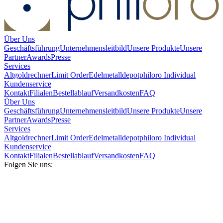
Über Uns
Geschäftsführung
Unternehmensleitbild
Unsere Produkte
Unsere
Partner
Awards
Presse
Services
Altgoldrechner
Limit Order
Edelmetalldepot
philoro Individual
Kundenservice
Kontakt
Filialen
Bestellablauf
Versandkosten
FAQ
Über Uns
Geschäftsführung
Unternehmensleitbild
Unsere Produkte
Unsere
Partner
Awards
Presse
Services
Altgoldrechner
Limit Order
Edelmetalldepot
philoro Individual
Kundenservice
Kontakt
Filialen
Bestellablauf
Versandkosten
FAQ
Folgen Sie uns: