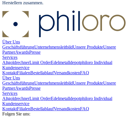
Herstellern zusammen.
Über Uns
Geschäftsführung
Unternehmensleitbild
Unsere Produkte
Unsere
Partner
Awards
Presse
Services
Altgoldrechner
Limit Order
Edelmetalldepot
philoro Individual
Kundenservice
Kontakt
Filialen
Bestellablauf
Versandkosten
FAQ
Über Uns
Geschäftsführung
Unternehmensleitbild
Unsere Produkte
Unsere
Partner
Awards
Presse
Services
Altgoldrechner
Limit Order
Edelmetalldepot
philoro Individual
Kundenservice
Kontakt
Filialen
Bestellablauf
Versandkosten
FAQ
Folgen Sie uns: