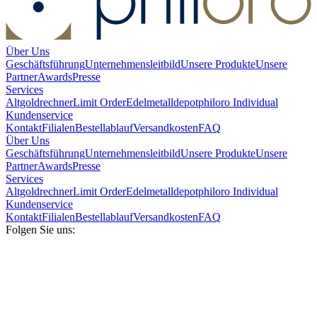
Über Uns
Geschäftsführung
Unternehmensleitbild
Unsere Produkte
Unsere
Partner
Awards
Presse
Services
Altgoldrechner
Limit Order
Edelmetalldepot
philoro Individual
Kundenservice
Kontakt
Filialen
Bestellablauf
Versandkosten
FAQ
Über Uns
Geschäftsführung
Unternehmensleitbild
Unsere Produkte
Unsere
Partner
Awards
Presse
Services
Altgoldrechner
Limit Order
Edelmetalldepot
philoro Individual
Kundenservice
Kontakt
Filialen
Bestellablauf
Versandkosten
FAQ
Folgen Sie uns: