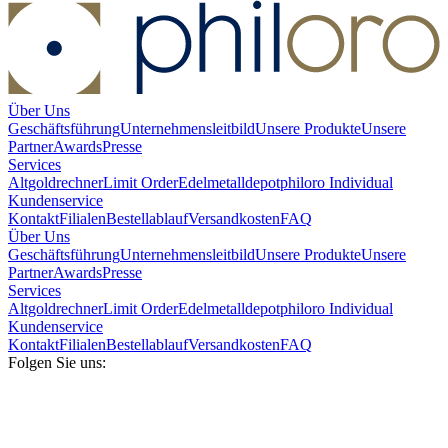
Über Uns
Geschäftsführung
Unternehmensleitbild
Unsere Produkte
Unsere
Partner
Awards
Presse
Services
Altgoldrechner
Limit Order
Edelmetalldepot
philoro Individual
Kundenservice
Kontakt
Filialen
Bestellablauf
Versandkosten
FAQ
Über Uns
Geschäftsführung
Unternehmensleitbild
Unsere Produkte
Unsere
Partner
Awards
Presse
Services
Altgoldrechner
Limit Order
Edelmetalldepot
philoro Individual
Kundenservice
Kontakt
Filialen
Bestellablauf
Versandkosten
FAQ
Folgen Sie uns: