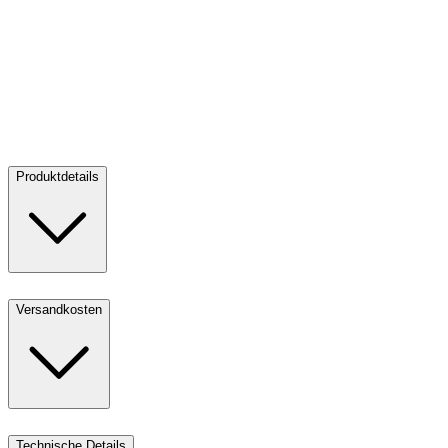
Goldbarren 1000 g - philoro
Goldbarren 1000 g - philoro
Verkaufen:
109.287,38 CHF
Verkaufen
Produktdetails
Versandkosten
Technische Details