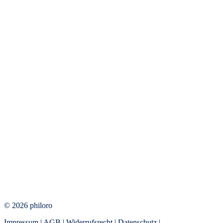
© 2026 philoro
Impressum
|
AGB
|
Widerrufsrecht
|
Datenschutz
|