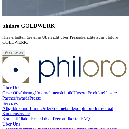
philoro GOLDWERK
Hier erhalten Sie eine Übersicht über Presseberichte zum philoro
GOLDWERK.
Mehr lesen
Über Uns
Geschäftsführung
Unternehmensleitbild
Unsere Produkte
Unsere
Partner
Awards
Presse
Services
Altgoldrechner
Limit Order
Edelmetalldepot
philoro Individual
Kundenservice
Kontakt
Filialen
Bestellablauf
Versandkosten
FAQ
Über Uns