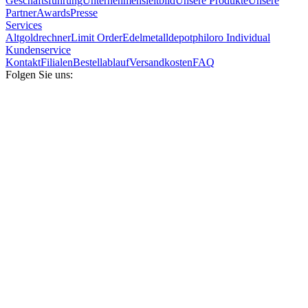
Geschäftsführung
Unternehmensleitbild
Unsere Produkte
Unsere
Partner
Awards
Presse
Services
Altgoldrechner
Limit Order
Edelmetalldepot
philoro Individual
Kundenservice
Kontakt
Filialen
Bestellablauf
Versandkosten
FAQ
Folgen Sie uns: