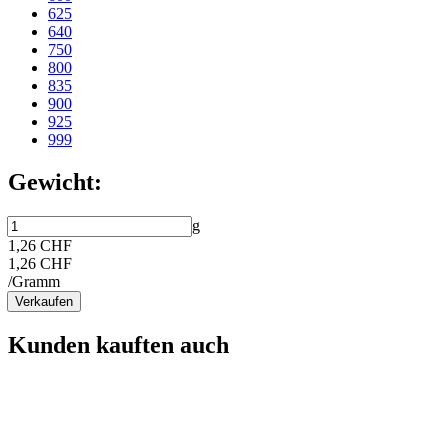
625
640
750
800
835
900
925
999
Gewicht:
g
1,26 CHF
1,26 CHF
/Gramm
Verkaufen
Kunden kauften auch