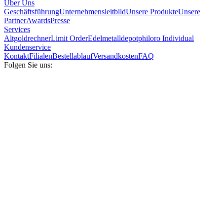
Über Uns
Geschäftsführung
Unternehmensleitbild
Unsere Produkte
Unsere
Partner
Awards
Presse
Services
Altgoldrechner
Limit Order
Edelmetalldepot
philoro Individual
Kundenservice
Kontakt
Filialen
Bestellablauf
Versandkosten
FAQ
Folgen Sie uns: