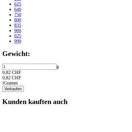
625
640
750
800
835
900
925
999
Gewicht:
g
0,82 CHF
0,82 CHF
/Gramm
Verkaufen
Kunden kauften auch