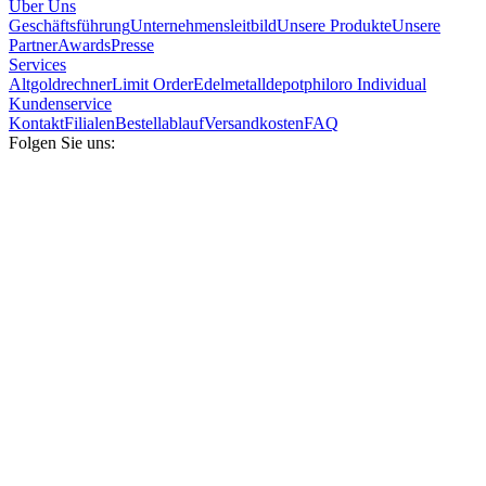
Über Uns
Geschäftsführung
Unternehmensleitbild
Unsere Produkte
Unsere
Partner
Awards
Presse
Services
Altgoldrechner
Limit Order
Edelmetalldepot
philoro Individual
Kundenservice
Kontakt
Filialen
Bestellablauf
Versandkosten
FAQ
Folgen Sie uns: