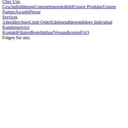
Über Uns
Geschäftsführung
Unternehmensleitbild
Unsere Produkte
Unsere
Partner
Awards
Presse
Services
Altgoldrechner
Limit Order
Edelmetalldepot
philoro Individual
Kundenservice
Kontakt
Filialen
Bestellablauf
Versandkosten
FAQ
Folgen Sie uns: