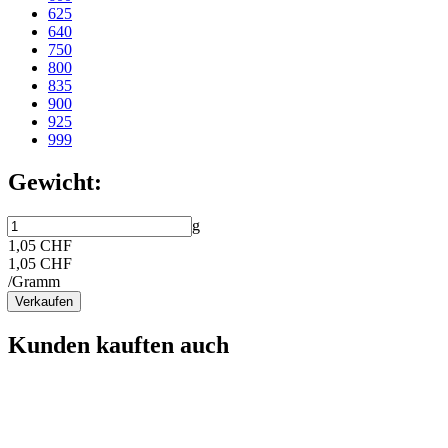
625
640
750
800
835
900
925
999
Gewicht:
g
1,05 CHF
1,05 CHF
/Gramm
Verkaufen
Kunden kauften auch