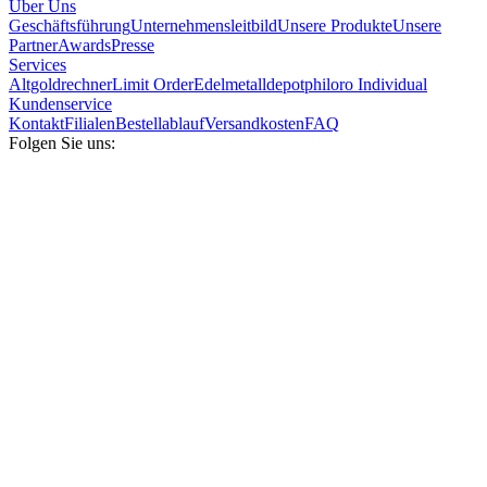
Über Uns
Geschäftsführung
Unternehmensleitbild
Unsere Produkte
Unsere
Partner
Awards
Presse
Services
Altgoldrechner
Limit Order
Edelmetalldepot
philoro Individual
Kundenservice
Kontakt
Filialen
Bestellablauf
Versandkosten
FAQ
Folgen Sie uns: