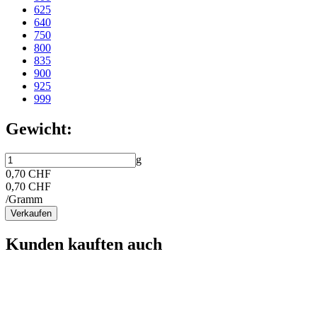
625
640
750
800
835
900
925
999
Gewicht:
g
0,70 CHF
0,70 CHF
/Gramm
Verkaufen
Kunden kauften auch