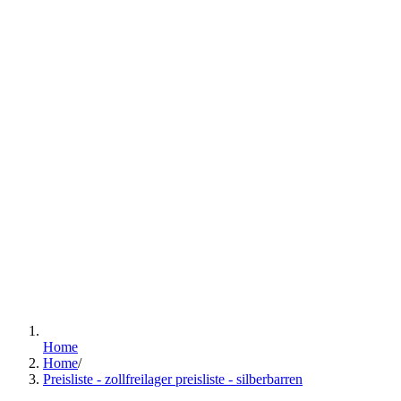
Home
Home
/
Preisliste - zollfreilager preisliste - silberbarren