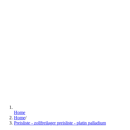
Home
Home
/
Preisliste - zollfreilager preisliste - platin palladium