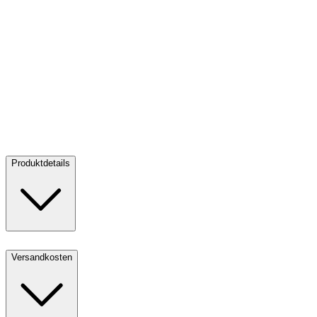
Goldbarren 20 g diverse Hersteller
Goldbarren 20 g diverse
Hersteller
Kaufen:
2.335,06 CHF
Verkaufen:
2.192,82 CHF
Kaufen
Verkaufen
Produktdetails
Versandkosten