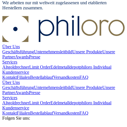
Wir arbeiten nur mit weltweit zugelassenen und etablierten
Herstellern zusammen.
Über Uns
Geschäftsführung
Unternehmensleitbild
Unsere Produkte
Unsere
Partner
Awards
Presse
Services
Altgoldrechner
Limit Order
Edelmetalldepot
philoro Individual
Kundenservice
Kontakt
Filialen
Bestellablauf
Versandkosten
FAQ
Über Uns
Geschäftsführung
Unternehmensleitbild
Unsere Produkte
Unsere
Partner
Awards
Presse
Services
Altgoldrechner
Limit Order
Edelmetalldepot
philoro Individual
Kundenservice
Kontakt
Filialen
Bestellablauf
Versandkosten
FAQ
Folgen Sie uns: