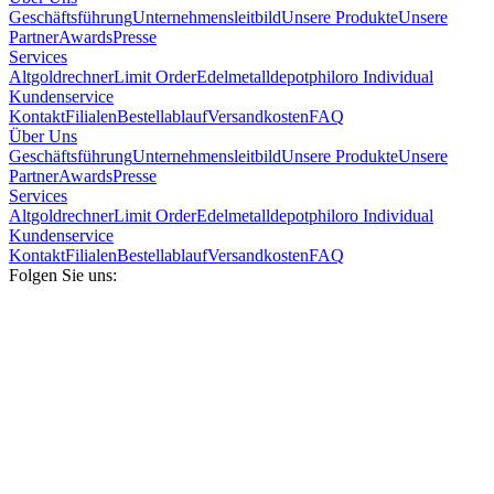
Geschäftsführung
Unternehmensleitbild
Unsere Produkte
Unsere
Partner
Awards
Presse
Services
Altgoldrechner
Limit Order
Edelmetalldepot
philoro Individual
Kundenservice
Kontakt
Filialen
Bestellablauf
Versandkosten
FAQ
Über Uns
Geschäftsführung
Unternehmensleitbild
Unsere Produkte
Unsere
Partner
Awards
Presse
Services
Altgoldrechner
Limit Order
Edelmetalldepot
philoro Individual
Kundenservice
Kontakt
Filialen
Bestellablauf
Versandkosten
FAQ
Folgen Sie uns: