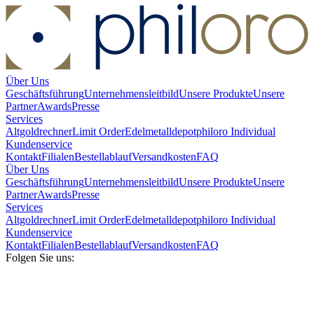
Über Uns
Geschäftsführung
Unternehmensleitbild
Unsere Produkte
Unsere
Partner
Awards
Presse
Services
Altgoldrechner
Limit Order
Edelmetalldepot
philoro Individual
Kundenservice
Kontakt
Filialen
Bestellablauf
Versandkosten
FAQ
Über Uns
Geschäftsführung
Unternehmensleitbild
Unsere Produkte
Unsere
Partner
Awards
Presse
Services
Altgoldrechner
Limit Order
Edelmetalldepot
philoro Individual
Kundenservice
Kontakt
Filialen
Bestellablauf
Versandkosten
FAQ
Folgen Sie uns: