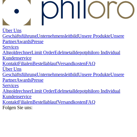
Über Uns
Geschäftsführung
Unternehmensleitbild
Unsere Produkte
Unsere
Partner
Awards
Presse
Services
Altgoldrechner
Limit Order
Edelmetalldepot
philoro Individual
Kundenservice
Kontakt
Filialen
Bestellablauf
Versandkosten
FAQ
Über Uns
Geschäftsführung
Unternehmensleitbild
Unsere Produkte
Unsere
Partner
Awards
Presse
Services
Altgoldrechner
Limit Order
Edelmetalldepot
philoro Individual
Kundenservice
Kontakt
Filialen
Bestellablauf
Versandkosten
FAQ
Folgen Sie uns: