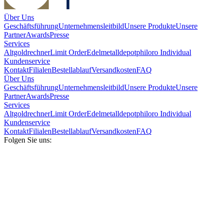
Über Uns
Geschäftsführung
Unternehmensleitbild
Unsere Produkte
Unsere
Partner
Awards
Presse
Services
Altgoldrechner
Limit Order
Edelmetalldepot
philoro Individual
Kundenservice
Kontakt
Filialen
Bestellablauf
Versandkosten
FAQ
Über Uns
Geschäftsführung
Unternehmensleitbild
Unsere Produkte
Unsere
Partner
Awards
Presse
Services
Altgoldrechner
Limit Order
Edelmetalldepot
philoro Individual
Kundenservice
Kontakt
Filialen
Bestellablauf
Versandkosten
FAQ
Folgen Sie uns: