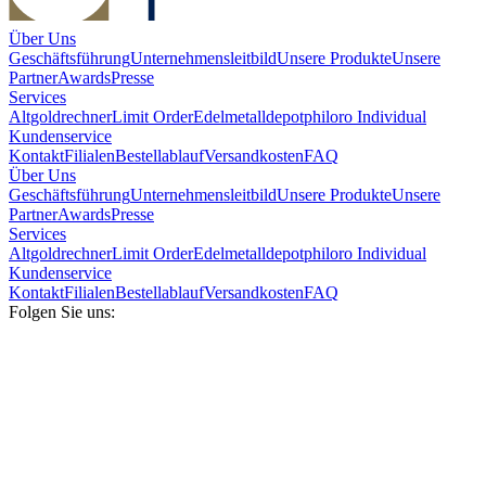
Über Uns
Geschäftsführung
Unternehmensleitbild
Unsere Produkte
Unsere
Partner
Awards
Presse
Services
Altgoldrechner
Limit Order
Edelmetalldepot
philoro Individual
Kundenservice
Kontakt
Filialen
Bestellablauf
Versandkosten
FAQ
Über Uns
Geschäftsführung
Unternehmensleitbild
Unsere Produkte
Unsere
Partner
Awards
Presse
Services
Altgoldrechner
Limit Order
Edelmetalldepot
philoro Individual
Kundenservice
Kontakt
Filialen
Bestellablauf
Versandkosten
FAQ
Folgen Sie uns: