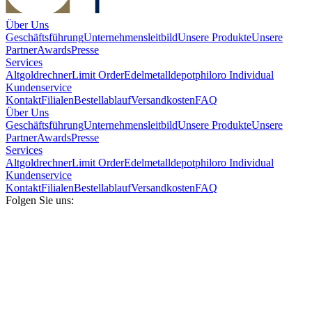
Über Uns
Geschäftsführung
Unternehmensleitbild
Unsere Produkte
Unsere
Partner
Awards
Presse
Services
Altgoldrechner
Limit Order
Edelmetalldepot
philoro Individual
Kundenservice
Kontakt
Filialen
Bestellablauf
Versandkosten
FAQ
Über Uns
Geschäftsführung
Unternehmensleitbild
Unsere Produkte
Unsere
Partner
Awards
Presse
Services
Altgoldrechner
Limit Order
Edelmetalldepot
philoro Individual
Kundenservice
Kontakt
Filialen
Bestellablauf
Versandkosten
FAQ
Folgen Sie uns: